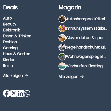
Deals
Magazin
Auto
Autoshampoo: Kriterien, Unterschiede & Anwendung
Beauty
Immunsystem stärken: Hausmittel, Vitamine & Wissenswertes
Elektronik
Essen & Trinken
Clever daten & sparen: So findest du die besten Deals für Dates und Unternehmungen
Fashion
Segelhandschuhe: Kriterien, Materialien & Tipps
Gaming
Haus & Garten
Wohnwagenspiegel: Auswahl, Preise & Montage
Kinder
Reise
Windsurfen: Einstieg, Ausrüstung & Tipps
Alle zeigen
Alle zeigen