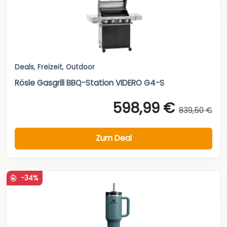
Deals
,
Freizeit
,
Outdoor
Rösle Gasgrill BBQ-Station VIDERO G4-S
598,99 €
839,50 €
Zum Deal
-34%