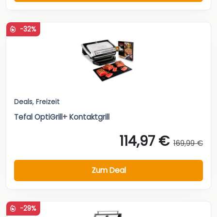
-32%
Deals
,
Freizeit
Tefal OptiGrill+ Kontaktgrill
114,97 €
169,99 €
Zum Deal
-29%