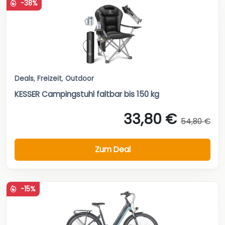
-38%
Deals
,
Freizeit
,
Outdoor
KESSER Campingstuhl faltbar bis 150 kg
33,80 €
54,80 €
Zum Deal
-15%