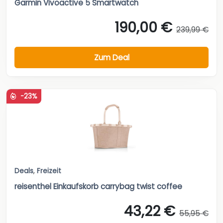
Garmin Vivoactive 5 Smartwatch
190,00 €
239,99 €
Zum Deal
-23%
Deals
,
Freizeit
reisenthel Einkaufskorb carrybag twist coffee
43,22 €
55,95 €