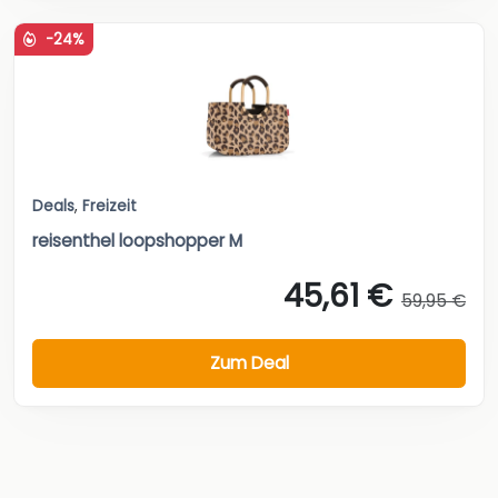
-24%
Deals
,
Freizeit
reisenthel loopshopper M
45,61 €
59,95 €
Zum Deal