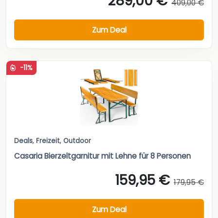
289,00 €
409,00 €
Zum Deal
-11%
Deals
,
Freizeit
,
Outdoor
Casaria Bierzeltgarnitur mit Lehne für 8 Personen
159,95 €
179,95 €
Zum Deal