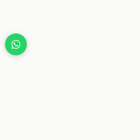
Home
Deals
Freizeit
STANLEY 1913 Quencher H2.0 Flowstate
Trinkbecher 1,2l
Dieser Beitrag enthält Affiliate-Links. Wenn du über einen
dieser Links etwas kaufst, erhalten wir eine Provision. Für
dich ändert sich der Preis nicht.