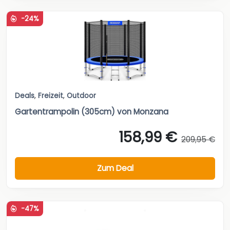
-24%
Deals
,
Freizeit
,
Outdoor
Gartentrampolin (305cm) von Monzana
158,99 €
209,95 €
Zum Deal
-47%