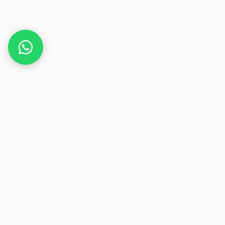
Home
Deals
Freizeit
Outdoor
Casaria Bierzeltgarnitur mit Lehne für 8 Personen
Dieser Beitrag enthält Affiliate-Links. Wenn du über einen
dieser Links etwas kaufst, erhalten wir eine Provision. Für
dich ändert sich der Preis nicht.