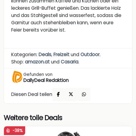
können zusammen Kaffee und Kuchen oder ein
leckeres Grill-Buffet genießen. Das lackierte Holz
und das Stahlgestell sind wasserfest, sodass die
Garnitur auch stehenbleiben kann, wenn eure
Feier bereits vorüber ist.
Kategorien:
Deals
,
Freizeit
und
Outdoor
.
Shop:
amazon.at
und
Casaria
.
Gefunden von
DailyDeal Redaktion
Diesen Deal teilen
Weitere tolle Deals
-38%