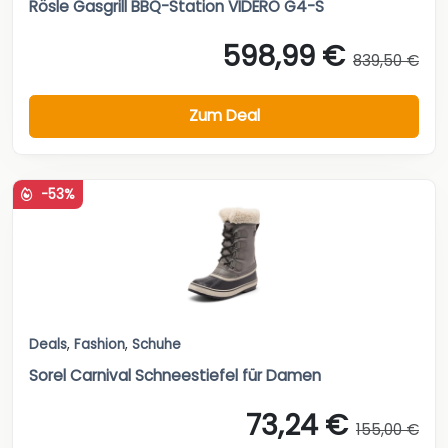
Rösle Gasgrill BBQ-Station VIDERO G4-S
598,99 €
839,50 €
Zum Deal
-53%
Deals
,
Fashion
,
Schuhe
Sorel Carnival Schneestiefel für Damen
73,24 €
155,00 €