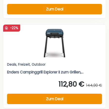
Zum Deal
-22%
Deals
,
Freizeit
,
Outdoor
Enders Campinggrill Explorer II zum Grillen,...
112,80 €
144,90 €
Zum Deal