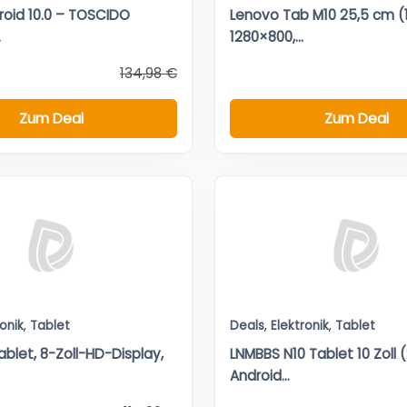
roid 10.0 – TOSCIDO
Lenovo Tab M10 25,5 cm (10
.
1280×800,...
134,98 €
Zum Deal
Zum Deal
ronik
,
Tablet
Deals
,
Elektronik
,
Tablet
ablet, 8-Zoll-HD-Display,
LNMBBS N10 Tablet 10 Zoll
Android...