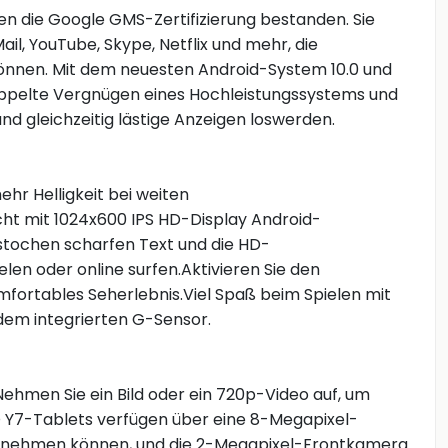
n die Google GMS-Zertifizierung bestanden. Sie
ail, YouTube, Skype, Netflix und mehr, die
önnen. Mit dem neuesten Android-System 10.0 und
oppelte Vergnügen eines Hochleistungssystems und
d gleichzeitig lästige Anzeigen loswerden.
hr Helligkeit bei weiten
cht mit 1024x600 IPS HD-Display Android-
estochen scharfen Text und die HD-
len oder online surfen.Aktivieren Sie den
ortables Seherlebnis.Viel Spaß beim Spielen mit
dem integrierten G-Sensor.
ehmen Sie ein Bild oder ein 720p-Video auf, um
 Y7-Tablets verfügen über eine 8-Megapixel-
ufnehmen können, und die 2-Megapixel-Frontkamera