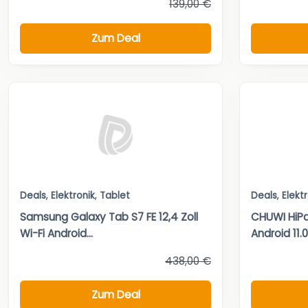
139,00 €
Zum Deal
Deals
,
Elektronik
,
Tablet
Deals
,
Elekt
Samsung Galaxy Tab S7 FE 12,4 Zoll
CHUWI HiPad
Wi-Fi Android...
Android 11.0.
438,00 €
Zum Deal