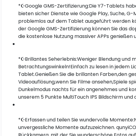
*☪Google GMS-Zertifizierung:Die Y7-Tablets habe
bieten sicher Dienste wie Google Play, Suche, G-M
problemlos auf dem Tablet ausgeführt werden k
der Google GMS-Zertifizierung können Sie das d
die kostenlose Nutzung massiver APPs genießen un
*☪Brillantes Seherlebnis:Weniger Blendung und me
Betrachtungswinkeln!Einfach zu lesen in jedem Li
Tablet.Genießen Sie die brillanten Farben,den g
Videoauflösung,wenn Sie Filme ansehen,Spiele spie
Dunkelmodus nachts für ein angenehmes und komf
unserem 5 Punkte MultiTouch IPS Bildschirm und 
*☪Erfassen und teilen Sie wundervolle Momente:N
unvergessliche Momente aufzuzeichnen. qunyiCO
Rückkamera, mit der Sie wunderschöne Fotos a