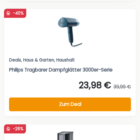
-40%
Deals
,
Haus & Garten
,
Haushalt
Philips Tragbarer Dampfglätter 3000er-Serie
23,98 €
39,99 €
Zum Deal
-26%