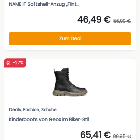
NAME IT Softshell-Anzug „Flint...
46,49 €
56,99 €
Zum Deal
-27%
Deals
,
Fashion
,
Schuhe
Kinderboots von Geox im Biker-Stil
65,41 €
89,95 €