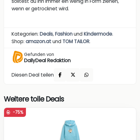
solltest du ihn immer ein wenig in Form ziehen,
wenn er getrocknet wird.
Kategorien:
Deals
,
Fashion
und
Kindermode
.
Shop:
amazon.at
und
TOM TAILOR
.
Gefunden von
DailyDeal Redaktion
Diesen Deal teilen
Weitere tolle Deals
-75%