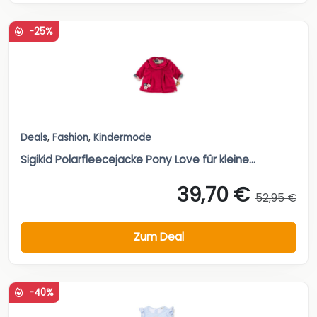
-25%
Deals
,
Fashion
,
Kindermode
Sigikid Polarfleecejacke Pony Love für kleine...
39,70 €
52,95 €
Zum Deal
-40%