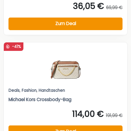
36,05 €
69,99 €
Zum Deal
-41%
Deals
,
Fashion
,
Handtaschen
Michael Kors Crossbody-Bag
114,00 €
191,99 €