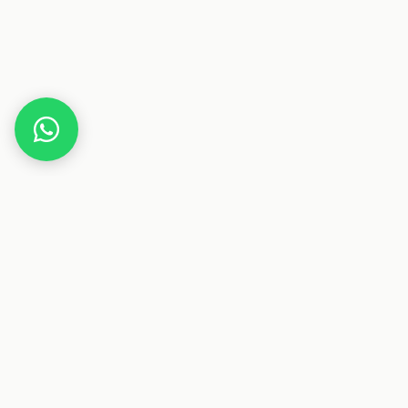
Home
Deals
Fashion
Handtaschen
TOM TAILOR Rucksack 11l
Dieser Beitrag enthält Affiliate-Links. Wenn du über einen
dieser Links etwas kaufst, erhalten wir eine Provision. Für
dich ändert sich der Preis nicht.