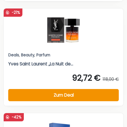
-21%
Deals
,
Beauty
,
Parfum
Yves Saint Laurent „La Nuit de...
92,72 €
118,00 €
Zum Deal
-42%