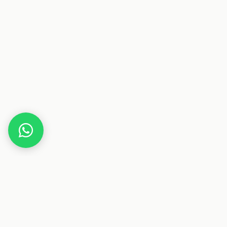
Home
Deals
Beauty
Parfum
Tommy Hilfiger Eau de Toilette für Frauen 1er
Pack (1x 100 ml)