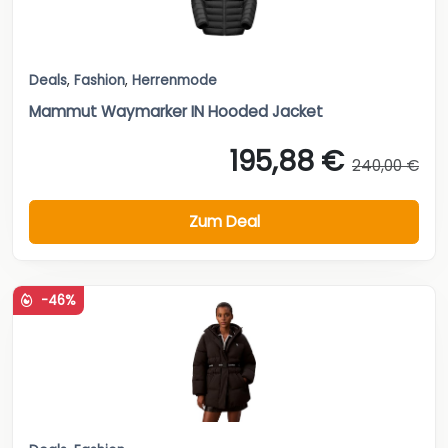
Deals
,
Fashion
,
Herrenmode
Mammut Waymarker IN Hooded Jacket
195,88 €
240,00 €
Zum Deal
-46%