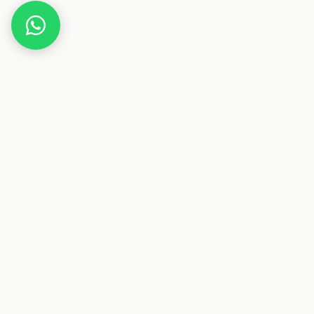
Home
Deals
Fashion
Tommy Hilfiger Herren Tommy Logo Hoody
Sweatshirt, Schwarz (Jet Black Base), X-Large
(Herstellergröße: XL)
Dieser Beitrag enthält Affiliate-Links. Wenn du über einen
dieser Links etwas kaufst, erhalten wir eine Provision. Für
dich ändert sich der Preis nicht.