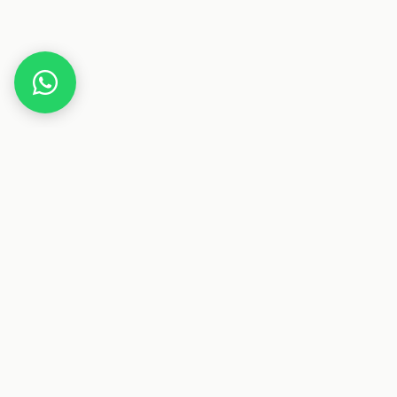
Home
Versand kostenlos für Einkäufe über €29,90
Dieser Beitrag enthält Affiliate-Links. Wenn du über einen
dieser Links etwas kaufst, erhalten wir eine Provision. Für
dich ändert sich der Preis nicht.