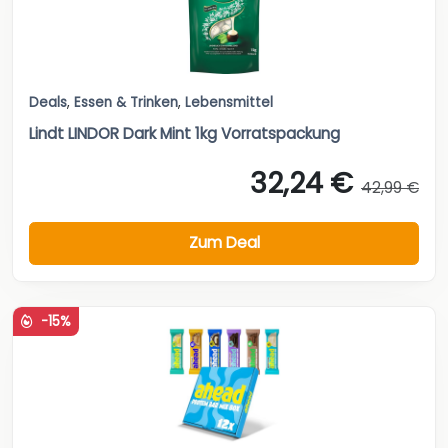
Deals
,
Essen & Trinken
,
Lebensmittel
Lindt LINDOR Dark Mint 1kg Vorratspackung
32,24 €
42,99 €
Zum Deal
-15%