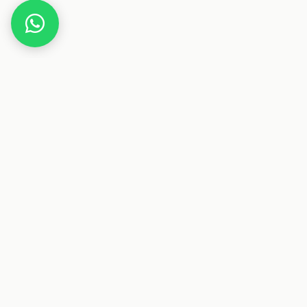
Home
Deals
Essen & Trinken
Lebensmittel
Vorratspackung Milka Oreo Schokoriegel
Dieser Beitrag enthält Affiliate-Links. Wenn du über einen
dieser Links etwas kaufst, erhalten wir eine Provision. Für
dich ändert sich der Preis nicht.