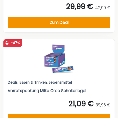
29,99 €
42,99 €
Zum Deal
-47%
Deals
,
Essen & Trinken
,
Lebensmittel
Vorratspackung Milka Oreo Schokoriegel
21,09 €
39,96 €