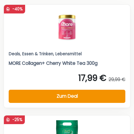
-40%
Deals
,
Essen & Trinken
,
Lebensmittel
MORE Collagen+ Cherry White Tea 300g
17,99 €
29,99 €
Zum Deal
-25%