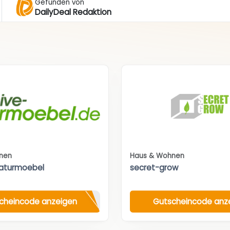
Gefunden von
DailyDeal Redaktion
nen
Haus & Wohnen
aturmoebel
secret-grow
cheincode anzeigen
Gutscheincode anz