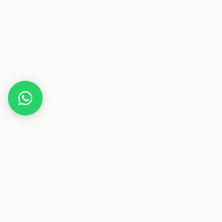
Home
Gutscheine
Haus & Wohnen
Waldhamme
Dieser Beitrag enthält Affiliate-Links. Wenn