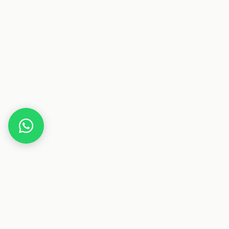
Home
Gutscheine
Accessoires & Schmuck
Wide
Dieser Beitrag enthält Affiliate-Links. Wenn