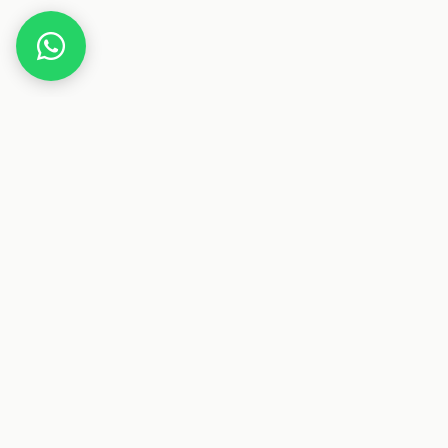
Home
Deals
Haus & Garten
Haushalt
WMF Gourmet 4-teiliges Schüsselset
Dieser Beitrag enthält Affiliate-Links. Wenn du über einen
dieser Links etwas kaufst, erhalten wir eine Provision. Für
dich ändert sich der Preis nicht.