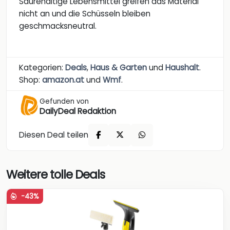
Säurehaltige Lebensmittel greifen das Material
nicht an und die Schüsseln bleiben
geschmacksneutral.
Kategorien:
Deals
,
Haus & Garten
und
Haushalt
.
Shop:
amazon.at
und
Wmf
.
Gefunden von
DailyDeal Redaktion
Diesen Deal teilen
Weitere tolle Deals
-43%