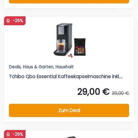
-26%
Deals
,
Haus & Garten
,
Haushalt
Tchibo Qbo Essential Kaffeekapselmaschine inkl....
29,00 €
39,00 €
Zum Deal
-29%