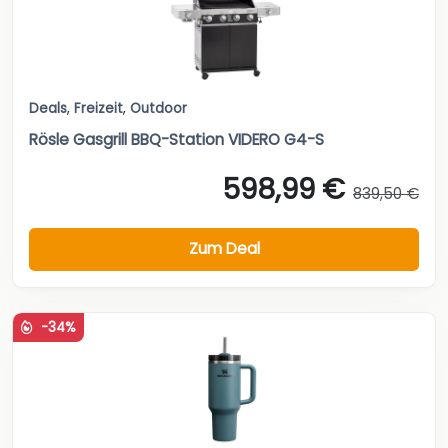
Deals
,
Freizeit
,
Outdoor
Rösle Gasgrill BBQ-Station VIDERO G4-S
598,99 €
839,50 €
Zum Deal
-34%