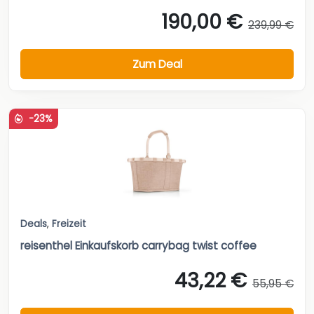
190,00 €
239,99 €
Zum Deal
-23%
Deals
,
Freizeit
reisenthel Einkaufskorb carrybag twist coffee
43,22 €
55,95 €