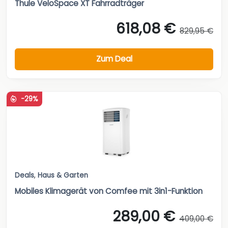
Thule VeloSpace XT Fahrradträger
618,08 €
829,95 €
Zum Deal
-29%
Deals
,
Haus & Garten
Mobiles Klimagerät von Comfee mit 3in1-Funktion
289,00 €
409,00 €