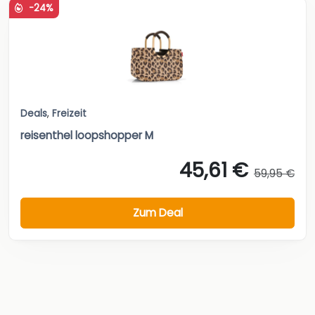
-24%
Deals
,
Freizeit
reisenthel loopshopper M
45,61 €
59,95 €
Zum Deal