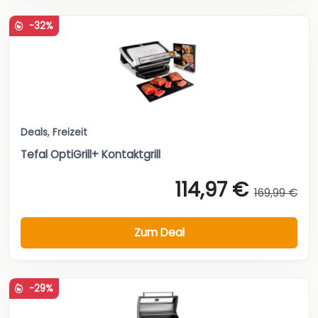
-32%
Deals
,
Freizeit
Tefal OptiGrill+ Kontaktgrill
114,97 €
169,99 €
Zum Deal
-29%