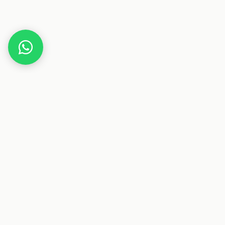
Home
Deals
Freizeit
WMF Impulse Isolierbecher 350ml
Dieser Beitrag enthält Affiliate-Links. Wenn du über einen
dieser Links etwas kaufst, erhalten wir eine Provision. Für
dich ändert sich der Preis nicht.