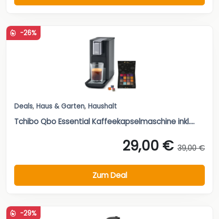
-26%
Deals
,
Haus & Garten
,
Haushalt
Tchibo Qbo Essential Kaffeekapselmaschine inkl....
29,00 €
39,00 €
Zum Deal
-29%