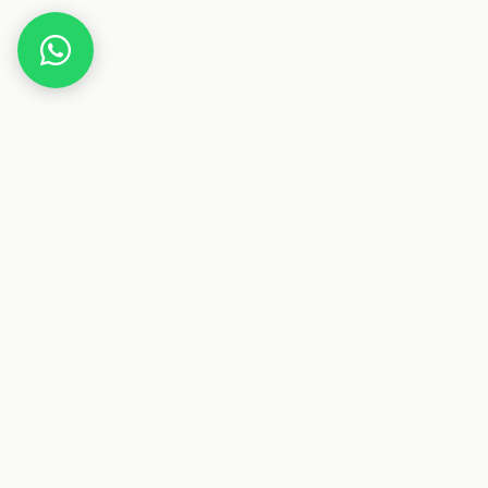
Home
Deals
Haus & Garten
Haushalt
WMF Profi Plus Knoblauchpresse
Dieser Beitrag enthält Affiliate-Links. Wenn du über einen
dieser Links etwas kaufst, erhalten wir eine Provision. Für
dich ändert sich der Preis nicht.