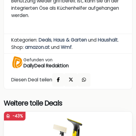
Benutzung wieder griffbereit ist, kann sie an der
integrierten Öse als Küchenhelfer aufgehangen
werden.
Kategorien:
Deals
,
Haus & Garten
und
Haushalt
.
Shop:
amazon.at
und
Wmf
.
Gefunden von
DailyDeal Redaktion
Diesen Deal teilen
Weitere tolle Deals
-43%