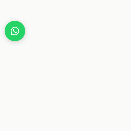
Home
Yves Rocher
Dieser Beitrag enthält Affiliate-Links. Wenn du über einen
dieser Links etwas kaufst, erhalten wir eine Provision. Für
dich ändert sich der Preis nicht.