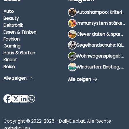
Auto
Autoshampoo: Kriterien, Unterschiede & Anwendung
Beauty
Immunsystem stärken: Hausmittel, Vitamine & Wissenswertes
Elektronik
Essen & Trinken
Clever daten & sparen: So findest du die besten Deals für Dates und Unternehmungen
Fashion
Segelhandschuhe: Kriterien, Materialien & Tipps
Gaming
Haus & Garten
Wohnwagenspiegel: Auswahl, Preise & Montage
Kinder
Reise
Windsurfen: Einstieg, Ausrüstung & Tipps
Alle zeigen
Alle zeigen
Copyright © 2022-2025 - DailyDeal.at. Alle Rechte
vorbehalten