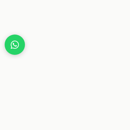
Home
Gutscheine
Sport & Fitness
Arena Supplements
Dieser Beitrag enthält Affiliate-Links. Wenn du über einen
dieser Links etwas kaufst, erhalten wir eine Provision. Für
dich ändert sich der Preis nicht.