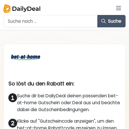
Suche
So löst du den Rabatt ein:
Suche dir bei DailyDeal deinen passenden bet-
at-home Gutschein oder Deal aus und beachte
dabei die Gutscheinbedingungen.
Klicke auf "Gutscheincode anzeigen", um den
bet-at-home Rabattcode anzeigen zu lassen