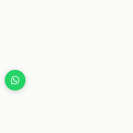
Home
bet-at-home
Dieser Beitrag enthält Affiliate-Links. Wenn