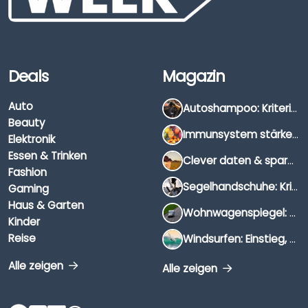
Deals
Magazin
Auto
Autoshampoo: Kriterien, Unterschiede & Anwendung
Beauty
Immunsystem stärken: Hausmittel, Vitamine & Wissenswertes
Elektronik
Essen & Trinken
Clever daten & sparen: So findest du die besten Deals für Dates und Unternehmungen
Fashion
Segelhandschuhe: Kriterien, Materialien & Tipps
Gaming
Haus & Garten
Wohnwagenspiegel: Auswahl, Preise & Montage
Kinder
Reise
Windsurfen: Einstieg, Ausrüstung & Tipps
Alle zeigen
Alle zeigen