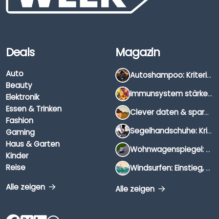
Deals
Magazin
Auto
Autoshampoo: Kriterien, Unterschiede & Anwendung
Beauty
Immunsystem stärken: Hausmittel, Vitamine & Wissenswertes
Elektronik
Essen & Trinken
Clever daten & sparen: So findest du die besten Deals für Dates und Unternehmungen
Fashion
Segelhandschuhe: Kriterien, Materialien & Tipps
Gaming
Haus & Garten
Wohnwagenspiegel: Auswahl, Preise & Montage
Kinder
Reise
Windsurfen: Einstieg, Ausrüstung & Tipps
Alle zeigen
Alle zeigen