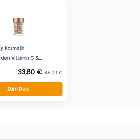
ty
,
Kosmetik
rden Vitamin C &...
33,80 €
48,00 €
Zum Deal