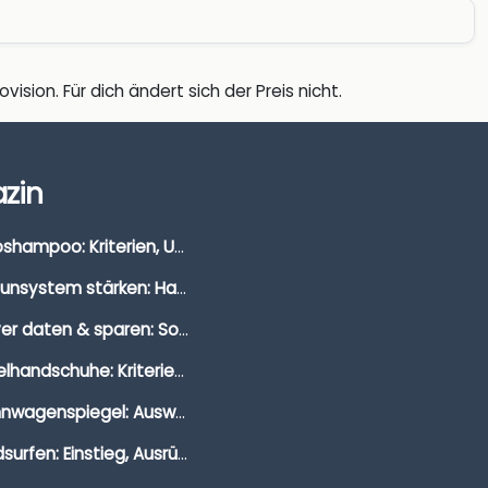
vision. Für dich ändert sich der Preis nicht.
zin
Autoshampoo: Kriterien, Unterschiede & Anwendung
Immunsystem stärken: Hausmittel, Vitamine & Wissenswertes
Clever daten & sparen: So findest du die besten Deals für Dates und Unternehmungen
Segelhandschuhe: Kriterien, Materialien & Tipps
Wohnwagenspiegel: Auswahl, Preise & Montage
Windsurfen: Einstieg, Ausrüstung & Tipps