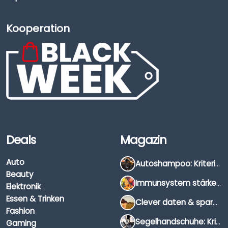
Kooperation
Deals
Magazin
Auto
Autoshampoo: Kriterien, Unterschiede & Anwendung
Beauty
Immunsystem stärken: Hausmittel, Vitamine & Wissenswertes
Elektronik
Essen & Trinken
Clever daten & sparen: So findest du die besten Deals für Dates und Unternehmungen
Fashion
Segelhandschuhe: Kriterien, Materialien & Tipps
Gaming