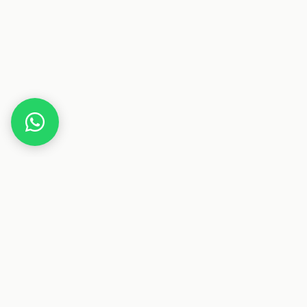
Home
HP Store
Dieser Beitrag enthält Affiliate-Links. Wenn du über einen
dieser Links etwas kaufst, erhalten wir eine Provision. Für
dich ändert sich der Preis nicht.