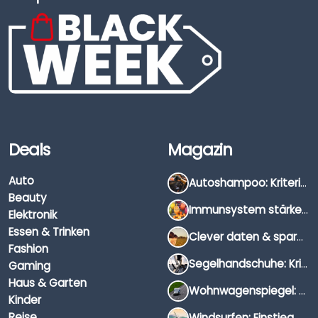
Deals
Magazin
Auto
Autoshampoo: Kriterien, Unterschiede & Anwendung
Beauty
Immunsystem stärken: Hausmittel, Vitamine & Wissenswertes
Elektronik
Essen & Trinken
Clever daten & sparen: So findest du die besten Deals für Dates und Unternehmungen
Fashion
Segelhandschuhe: Kriterien, Materialien & Tipps
Gaming
Haus & Garten
Wohnwagenspiegel: Auswahl, Preise & Montage
Kinder
Reise
Windsurfen: Einstieg, Ausrüstung & Tipps