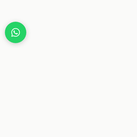
Home
Gutscheine
Technik
immerpreiswert.eu
Dieser Beitrag enthält Affiliate-Links. Wenn du über einen
dieser Links etwas kaufst, erhalten wir eine Provision. Für
dich ändert sich der Preis nicht.