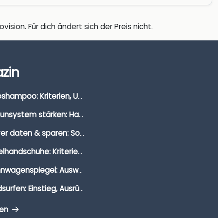
vision. Für dich ändert sich der Preis nicht.
zin
Autoshampoo: Kriterien, Unterschiede & Anwendung
Immunsystem stärken: Hausmittel, Vitamine & Wissenswertes
Clever daten & sparen: So findest du die besten Deals für Dates und Unternehmungen
Segelhandschuhe: Kriterien, Materialien & Tipps
Wohnwagenspiegel: Auswahl, Preise & Montage
Windsurfen: Einstieg, Ausrüstung & Tipps
gen