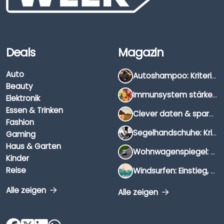
Deals
Magazin
Auto
Autoshampoo: Kriterien, Unterschiede & Anwendung
Beauty
Immunsystem stärken: Hausmittel, Vitamine & Wissenswertes
Elektronik
Essen & Trinken
Clever daten & sparen: So findest du die besten Deals für Dates und Unternehmungen
Fashion
Segelhandschuhe: Kriterien, Materialien & Tipps
Gaming
Haus & Garten
Wohnwagenspiegel: Auswahl, Preise & Montage
Kinder
Reise
Windsurfen: Einstieg, Ausrüstung & Tipps
Alle zeigen
Alle zeigen