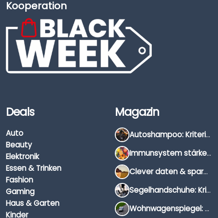
Kooperation
Deals
Magazin
Auto
Autoshampoo: Kriterien, Unterschiede & Anwendung
Beauty
Immunsystem stärken: Hausmittel, Vitamine & Wissenswertes
Elektronik
Essen & Trinken
Clever daten & sparen: So findest du die besten Deals für Dates und Unternehmungen
Fashion
Segelhandschuhe: Kriterien, Materialien & Tipps
Gaming
Haus & Garten
Wohnwagenspiegel: Auswahl, Preise & Montage
Kinder