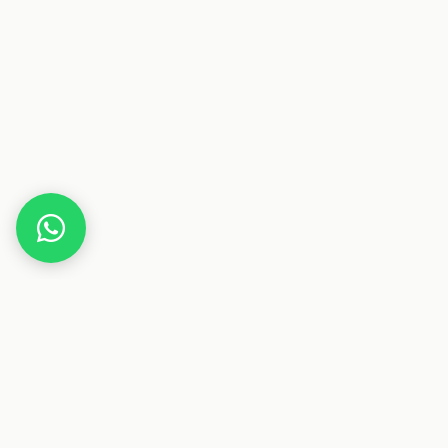
Home
Gutscheine
Reise & Urlaub
Outchair
Dieser Beitrag enthält Affiliate-Links. Wenn du über einen