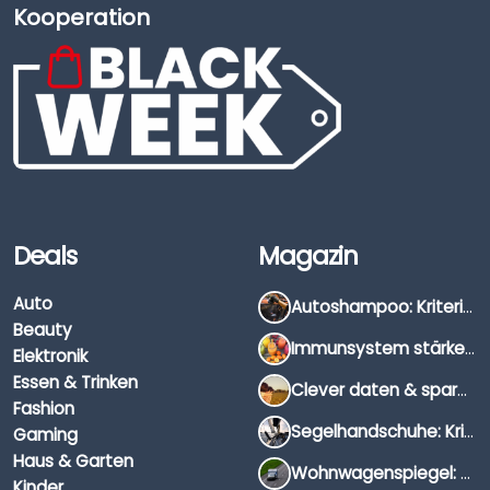
Kooperation
Deals
Magazin
Auto
Autoshampoo: Kriterien, Unterschiede & Anwendung
Beauty
Immunsystem stärken: Hausmittel, Vitamine & Wissenswertes
Elektronik
Essen & Trinken
Clever daten & sparen: So findest du die besten Deals für Dates und Unternehmungen
Fashion
Segelhandschuhe: Kriterien, Materialien & Tipps
Gaming
Haus & Garten
Wohnwagenspiegel: Auswahl, Preise & Montage
Kinder