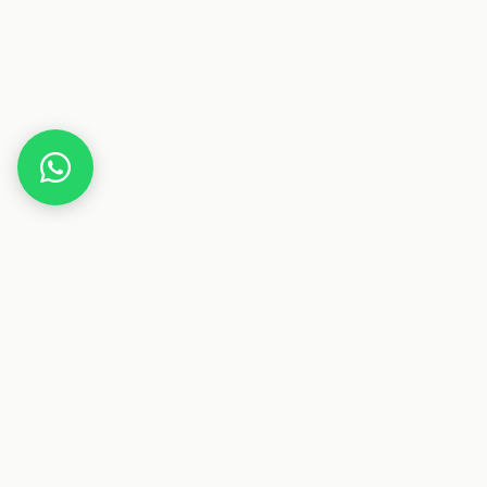
Home
Gutscheine
Sport & Fitness
shop.american-football.com
Dieser Beitrag enthält Affiliate-Links. Wenn du über einen
dieser Links etwas kaufst, erhalten wir eine Provision. Für
dich ändert sich der Preis nicht.