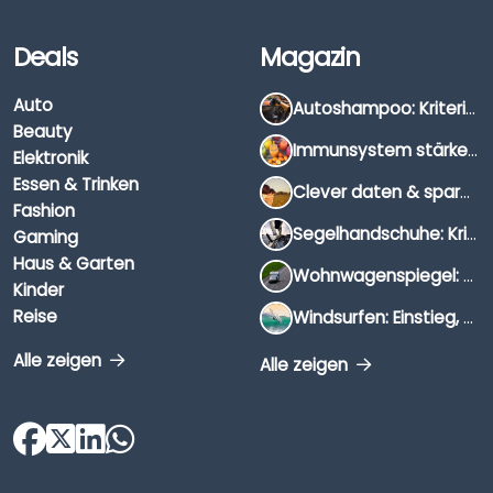
Deals
Magazin
Auto
Autoshampoo: Kriterien, Unterschiede & Anwendung
Beauty
Immunsystem stärken: Hausmittel, Vitamine & Wissenswertes
Elektronik
Essen & Trinken
Clever daten & sparen: So findest du die besten Deals für Dates und Unternehmungen
Fashion
Segelhandschuhe: Kriterien, Materialien & Tipps
Gaming
Haus & Garten
Wohnwagenspiegel: Auswahl, Preise & Montage
Kinder
Reise
Windsurfen: Einstieg, Ausrüstung & Tipps
Alle zeigen
Alle zeigen