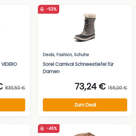
-53%
Deals
,
Fashion
,
Schuhe
n VIDERO
Sorel Carnival Schneestiefel für
Damen
€
73,24 €
839,50 €
155,00 €
Zum Deal
-45%