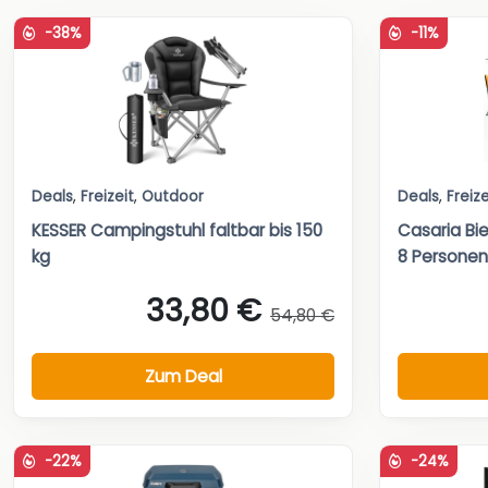
-38%
-11%
Deals
,
Freizeit
,
Outdoor
Deals
,
Freize
KESSER Campingstuhl faltbar bis 150
Casaria Bie
kg
8 Personen
33,80 €
54,80 €
Zum Deal
-22%
-24%