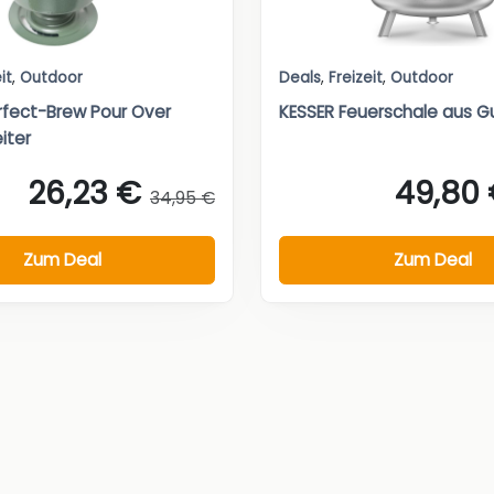
it
,
Outdoor
Deals
,
Freizeit
,
Outdoor
rfect-Brew Pour Over
KESSER Feuerschale aus G
iter
26,23 €
49,80
34,95 €
Zum Deal
Zum Deal