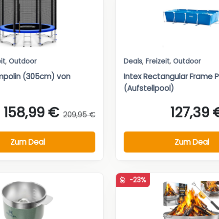
it
,
Outdoor
Deals
,
Freizeit
,
Outdoor
mpolin (305cm) von
Intex Rectangular Frame P
(Aufstellpool)
158,99 €
127,39 
209,95 €
Zum Deal
Zum Deal
-23%