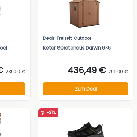
Deals
,
Freizeit
,
Outdoor
ool
Keter Gerätehaus Darwin 6×6
€
436,49 €
239,00 €
799,00 €
Zum Deal
-31%