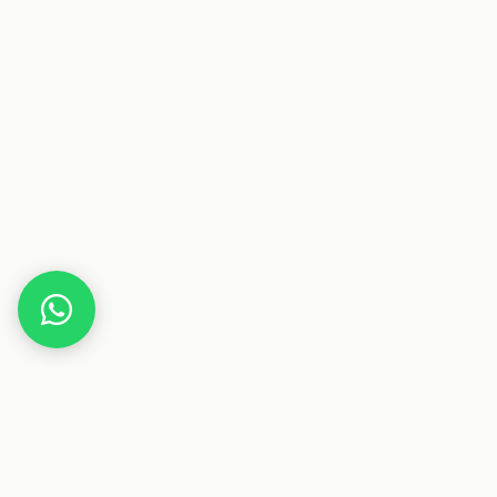
Home
Deals
Freizeit
Outdoor
Sturmfester Reg
Dieser Beitrag enthält Affiliate-Links. Wenn