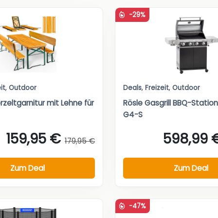
-29%
it
,
Outdoor
Deals
,
Freizeit
,
Outdoor
rzeltgarnitur mit Lehne für
Rösle Gasgrill BBQ-Statio
G4-S
159,95 €
598,99 
179,95 €
Zum Deal
Zum Deal
-47%