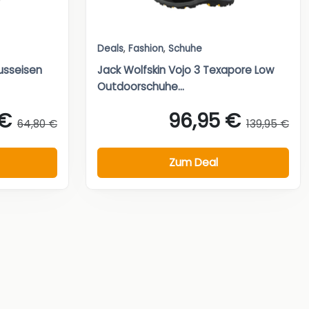
Deals
,
Fashion
,
Schuhe
usseisen
Jack Wolfskin Vojo 3 Texapore Low
Outdoorschuhe...
 €
96,95 €
64,80 €
139,95 €
Zum Deal