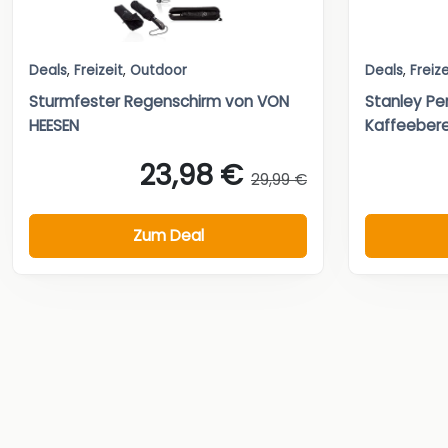
Deals
,
Freizeit
,
Outdoor
Deals
,
Freize
Sturmfester Regenschirm von VON
Stanley Pe
HEESEN
Kaffeebere
23,98 €
29,99 €
Zum Deal