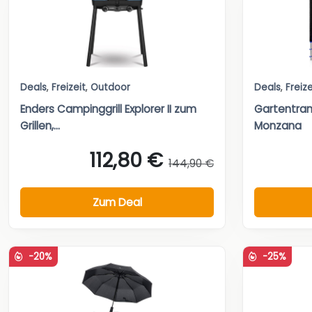
Deals
,
Freizeit
,
Outdoor
Deals
,
Freize
Enders Campinggrill Explorer II zum
Gartentra
Grillen,...
Monzana
112,80 €
144,90 €
Zum Deal
-20%
-25%