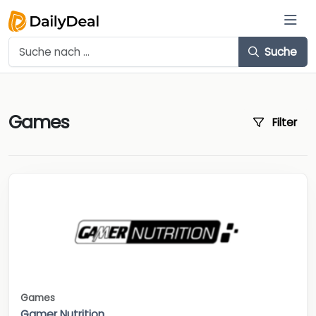
Suche
Games
Filter
Games
Gamer Nutrition