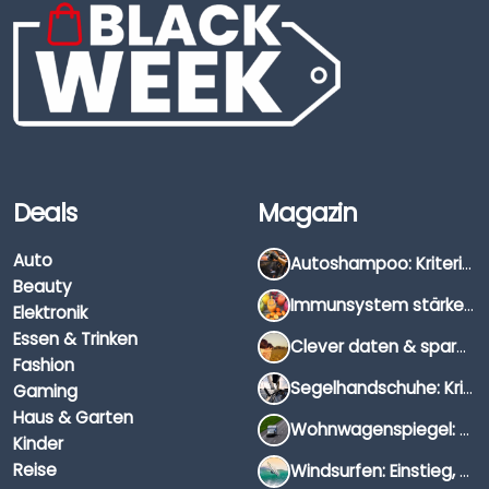
Deals
Magazin
Auto
Autoshampoo: Kriterien, Unterschiede & Anwendung
Beauty
Immunsystem stärken: Hausmittel, Vitamine & Wissenswertes
Elektronik
Essen & Trinken
Clever daten & sparen: So findest du die besten Deals für Dates und Unternehmungen
Fashion
Segelhandschuhe: Kriterien, Materialien & Tipps
Gaming
Haus & Garten
Wohnwagenspiegel: Auswahl, Preise & Montage
Kinder
Reise
Windsurfen: Einstieg, Ausrüstung & Tipps