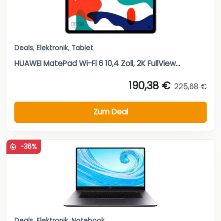
Deals
,
Elektronik
,
Tablet
HUAWEI MatePad Wi-Fi 6 10,4 Zoll, 2K FullView...
190,38 €
225,68 €
Zum Deal
-36%
Deals
,
Elektronik
,
Notebook