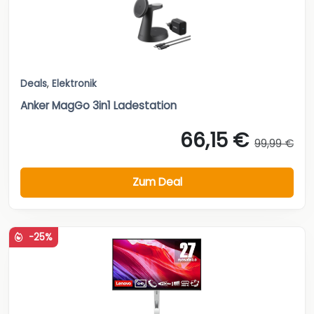
Deals
,
Elektronik
Anker MagGo 3in1 Ladestation
66,15 €
99,99 €
Zum Deal
-25%