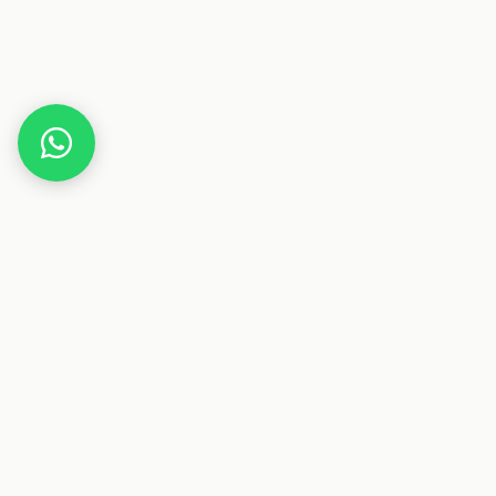
Home
Deals
Elektronik
Amazon Echo Spot (neueste Generation) Black
Friday Angebot
Dieser Beitrag enthält Affiliate-Links. Wenn du über einen
dieser Links etwas kaufst, erhalten wir eine Provision. Für
dich ändert sich der Preis nicht.