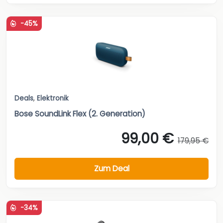
-45%
Deals
,
Elektronik
Bose SoundLink Flex (2. Generation)
99,00 €
179,95 €
Zum Deal
-34%