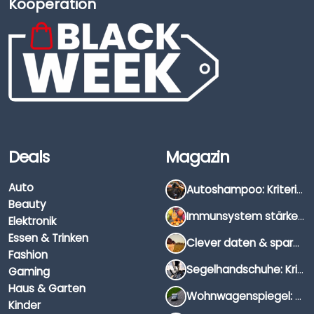
Kooperation
Deals
Magazin
Auto
Autoshampoo: Kriterien, Unterschiede & Anwendung
Beauty
Immunsystem stärken: Hausmittel, Vitamine & Wissenswertes
Elektronik
Essen & Trinken
Clever daten & sparen: So findest du die besten Deals für Dates und Unternehmungen
Fashion
Segelhandschuhe: Kriterien, Materialien & Tipps
Gaming
Haus & Garten
Wohnwagenspiegel: Auswahl, Preise & Montage
Kinder