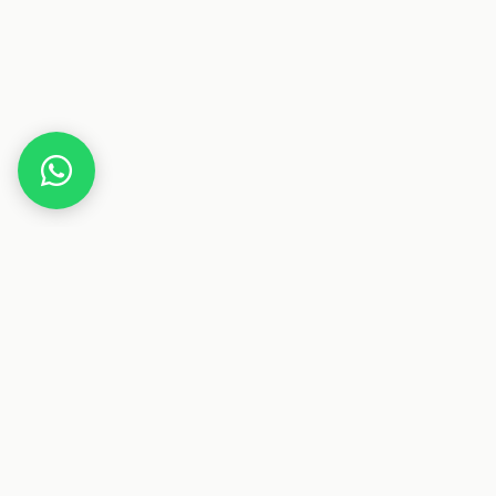
Home
Gutscheine
Sport & Fitness
American Footballshop de
Dieser Beitrag enthält Affiliate-Links. Wenn du über einen
dieser Links etwas kaufst, erhalten wir eine Provision. Für
dich ändert sich der Preis nicht.