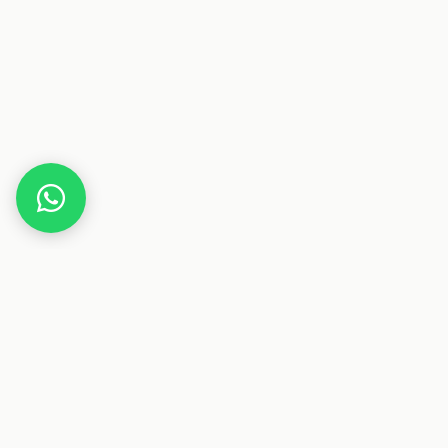
Home
Gutscheine
Sport & Fitness
BNU PERFORM
Dieser Beitrag enthält Affiliate-Links. Wenn