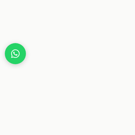
Home
Gutscheine
Sport & Fitness
YogaMeHome
Dieser Beitrag enthält Affiliate-Links. Wenn du über einen
dieser Links etwas kaufst, erhalten wir eine Provision. Für
dich ändert sich der Preis nicht.