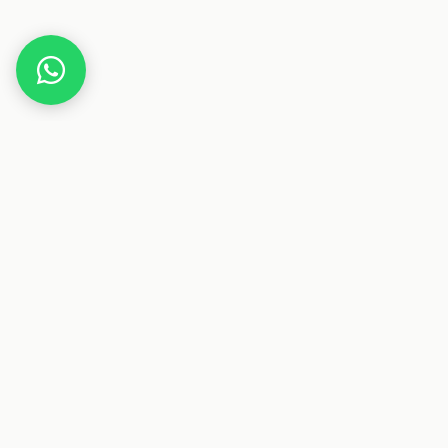
Home
Deals
Elektronik
Anker SOLIX C300 DC Powerstation
Dieser Beitrag enthält Affiliate-Links. Wenn du über einen
dieser Links etwas kaufst, erhalten wir eine Provision. Für
dich ändert sich der Preis nicht.