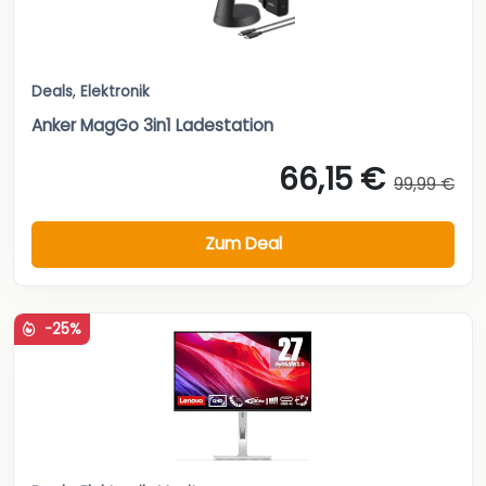
Deals
,
Elektronik
Anker MagGo 3in1 Ladestation
66,15 €
99,99 €
Zum Deal
-25%