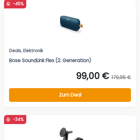
-45%
Deals
,
Elektronik
Bose SoundLink Flex (2. Generation)
99,00 €
179,95 €
Zum Deal
-34%