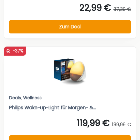
22,99 €
37,39 €
Zum Deal
-37%
Deals
,
Wellness
Philips Wake-up-Light für Morgen- &...
119,99 €
189,99 €