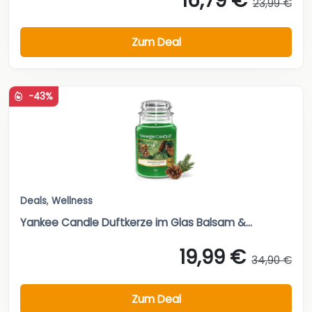
16,79 €
23,99 €
Zum Deal
-43%
Deals
,
Wellness
Yankee Candle Duftkerze im Glas Balsam &...
19,99 €
34,90 €
Zum Deal