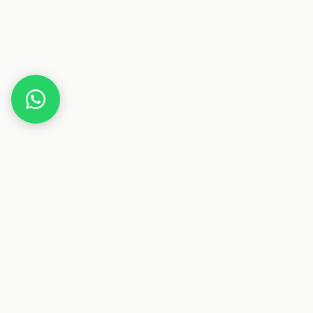
Home
Deals
Wellness
Beurer IL 11 Infrarotlampe inkl. Schutzbrille
Dieser Beitrag enthält Affiliate-Links. Wenn du über einen
dieser Links etwas kaufst, erhalten wir eine Provision. Für
dich ändert sich der Preis nicht.