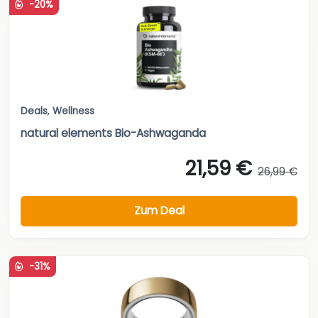
-20%
Deals
,
Wellness
natural elements Bio-Ashwaganda
21,59 €
26,99 €
Zum Deal
-31%