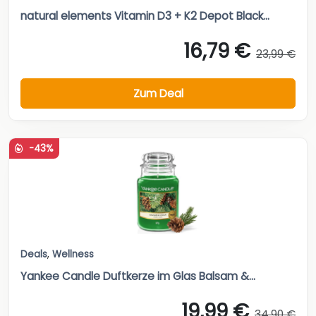
natural elements Vitamin D3 + K2 Depot Black...
16,79 €
23,99 €
Zum Deal
-43%
Deals
,
Wellness
Yankee Candle Duftkerze im Glas Balsam &...
19,99 €
34,90 €