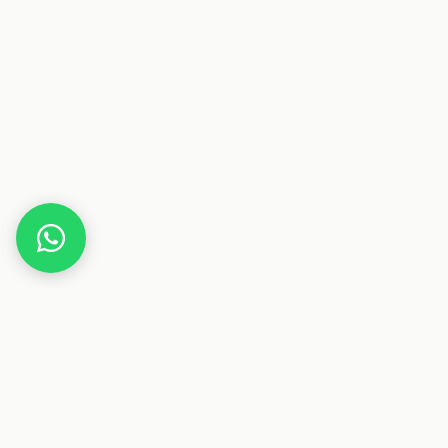
Home
Deals
Wellness
Philips Wake-up-Light für Morgen- &
Abendroutine