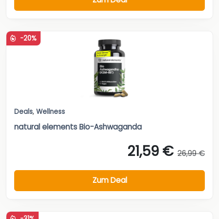
-20%
Deals
,
Wellness
natural elements Bio-Ashwaganda
21,59 €
26,99 €
Zum Deal
-31%