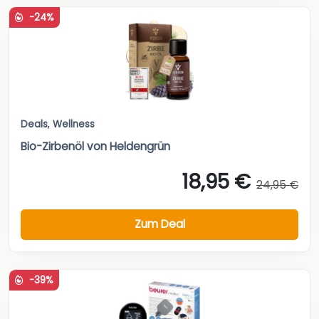
-24%
Deals
,
Wellness
Bio-Zirbenöl von Heldengrün
18,95 €
24,95 €
Zum Deal
-39%