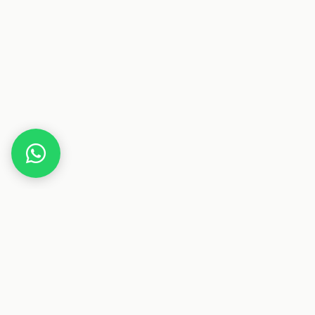
Home
Deals
Elektronik
Drucker
Canon PIXMA TS705 Tintenstrahldrucker
Fotodrucker + USB Kabel & 20 komp. realink
Druckerpatronen (Drucken per USB oder WLAN) –
Originalpatronen…