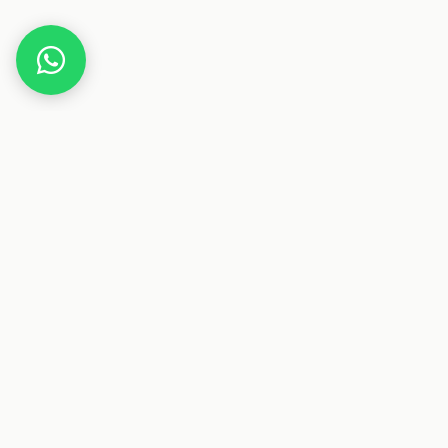
Home
Gutscheine
Zeitung & Zeitschriften
gesch
Dieser Beitrag enthält Affiliate-Links. Wenn
Deals & Gutscheine
Sparen auf Österreichs größte Plattform für Deals und