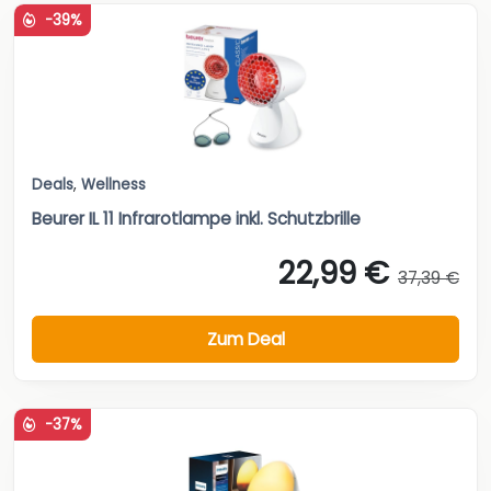
-39%
Deals
,
Wellness
Beurer IL 11 Infrarotlampe inkl. Schutzbrille
22,99 €
37,39 €
Zum Deal
-37%