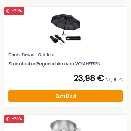
-20%
Deals
,
Freizeit
,
Outdoor
Sturmfester Regenschirm von VON HEESEN
23,98 €
29,99 €
Zum Deal
-25%