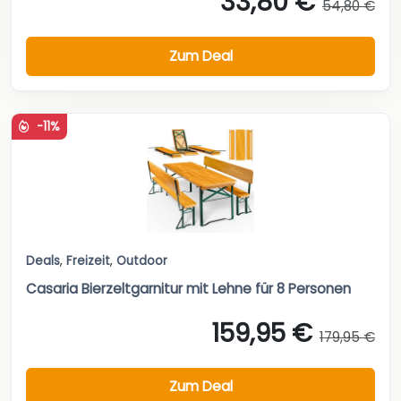
33,80 €
54,80 €
Zum Deal
-11%
Deals
,
Freizeit
,
Outdoor
Casaria Bierzeltgarnitur mit Lehne für 8 Personen
159,95 €
179,95 €
Zum Deal