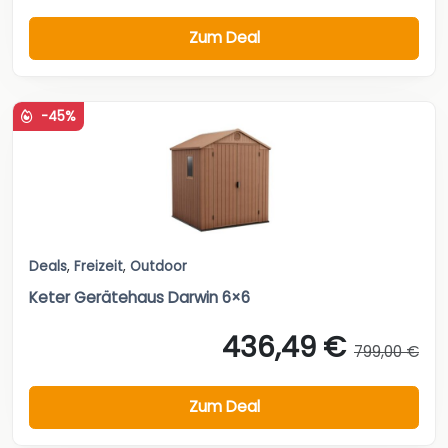
Zum Deal
-45%
Deals
,
Freizeit
,
Outdoor
Keter Gerätehaus Darwin 6×6
436,49 €
799,00 €
Zum Deal