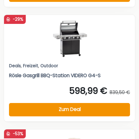
-29%
Deals
,
Freizeit
,
Outdoor
Rösle Gasgrill BBQ-Station VIDERO G4-S
598,99 €
839,50 €
Zum Deal
-53%