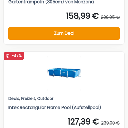
Gartentrampolin (305cm) von Monzana
158,99 €
209,95 €
Zum Deal
-47%
Deals
,
Freizeit
,
Outdoor
Intex Rectangular Frame Pool (Aufstellpool)
127,39 €
239,00 €